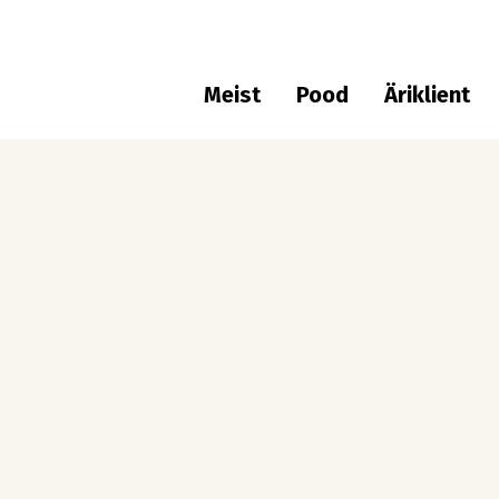
Meist
Pood
Äriklient