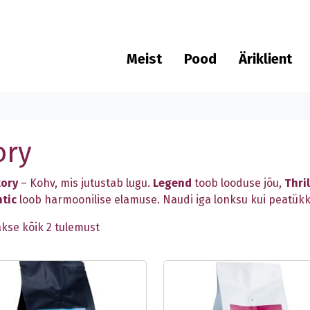
Meist
Pood
Äriklient
ory
tory
– Kohv, mis jutustab lugu.
Legend
toob looduse jõu,
Thril
tic
loob harmoonilise elamuse. Naudi iga lonksu kui peatükk
kse kõik 2 tulemust