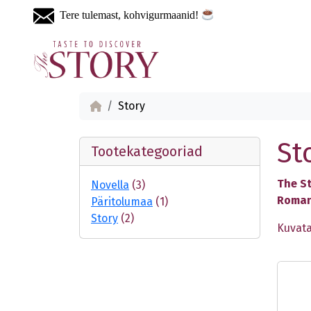
Tere tulemast, kohvigurmaanid!
Story
St
Tootekategooriad
The S
Novella
(3)
Roman
Päritolumaa
(1)
Story
(2)
Kuvata