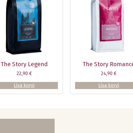
The Story Legend
The Story Romanc
22,90
€
24,90
€
Lisa korvi
Lisa korvi