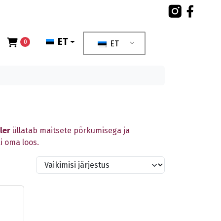
ET
0
ET
ler
üllatab maitsete põrkumisega ja
i oma loos.